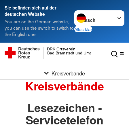
Sie befinden sich auf der
Sprache wechseln zu
deutschen Website
You are on the German website,
you can use the switch to switch to
Alles klar
the English one
DRK Ortsverein
Bad Bramstedt und Umgebung e.V.
Kreisverbände
Kreisverbände
Lesezeichen -
Servicetelefon