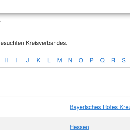
e
gesuchten Kreisverbandes.
H
I
J
K
L
M
N
O
P
Q
R
S
Bayerisches Rotes Kre
Hessen