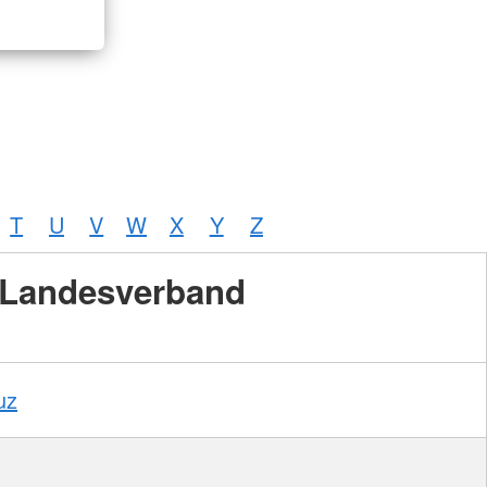
T
U
V
W
X
Y
Z
Landesverband
uz