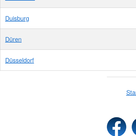
Duisburg
Düren
Düsseldorf
Sta