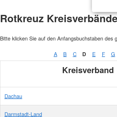
Rotkreuz Kreisverbänd
Bitte klicken Sie auf den Anfangsbuchstaben des 
A
B
C
D
E
F
G
Kreisverband
Dachau
Darmstadt-Land