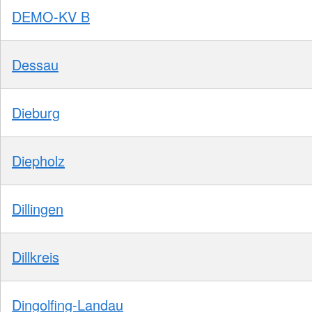
DEMO-KV B
Dessau
Dieburg
Diepholz
Dillingen
Dillkreis
Dingolfing-Landau