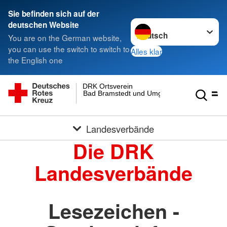
Sie befinden sich auf der
Sprache wechseln zu
deutschen Website
You are on the German website,
you can use the switch to switch to
Alles klar
the English one
DRK Ortsverein
Bad Bramstedt und Umgebung e.V.
Landesverbände
Die DRK
Landesverbände
Lesezeichen -